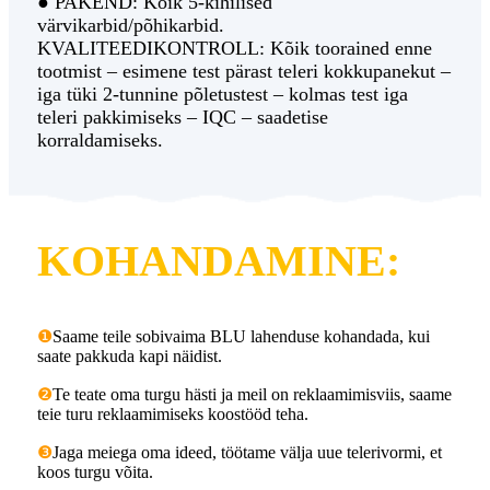
● PAKEND: Kõik 5-kihilised
värvikarbid/põhikarbid.
KVALITEEDIKONTROLL: Kõik toorained enne
tootmist – esimene test pärast teleri kokkupanekut –
iga tüki 2-tunnine põletustest – kolmas test iga
teleri pakkimiseks – IQC – saadetise
korraldamiseks.
KOHANDAMINE:
❶
Saame teile sobivaima BLU lahenduse kohandada, kui
saate pakkuda kapi näidist.
❷
Te teate oma turgu hästi ja meil on reklaamimisviis, saame
teie turu reklaamimiseks koostööd teha.
❸
Jaga meiega oma ideed, töötame välja uue telerivormi, et
koos turgu võita.