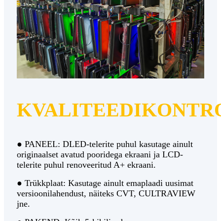
KVALITEEDIKONTR
● PANEEL: DLED-telerite puhul kasutage ainult
originaalset avatud pooridega ekraani ja LCD-
telerite puhul renoveeritud A+ ekraani.
● Trükkplaat: Kasutage ainult emaplaadi uusimat
versioonilahendust, näiteks CVT, CULTRAVIEW
jne.