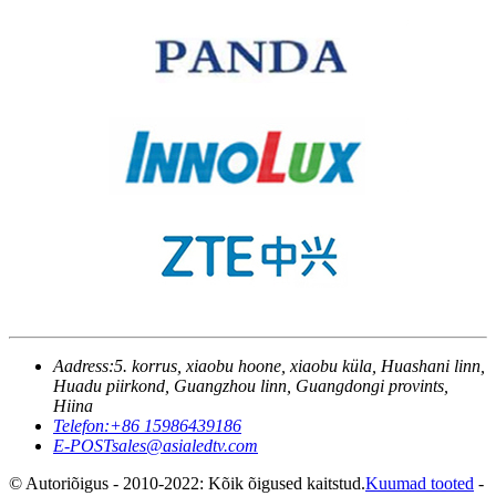
Aadress:
5. korrus, xiaobu hoone, xiaobu küla, Huashani linn,
Huadu piirkond, Guangzhou linn, Guangdongi provints,
Hiina
Telefon:
+86 15986439186
E-POST
sales@asialedtv.com
© Autoriõigus - 2010-2022: Kõik õigused kaitstud.
Kuumad tooted
-