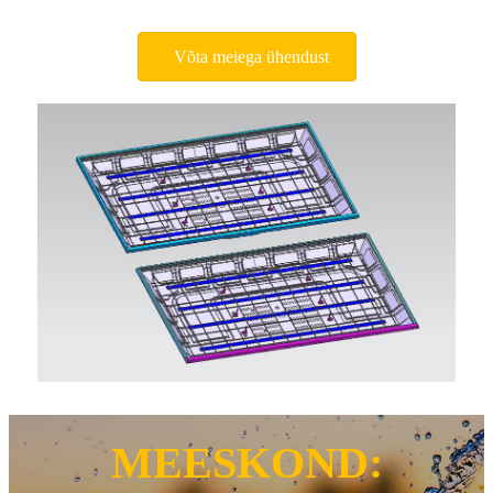
Võta meiega ühendust
MEESKOND: