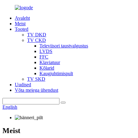
Avaleht
Meist
Tooted
TV DKD
TV CKD
Televiisori taustvalgustus
LVDS
FFC
Klaviatuur
Kõlarid
Kaugjuhtimispult
TV SKD
Uudised
Võta meiega ühendust
English
Meist