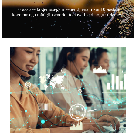
10-aastase kogemusega insenerid, enam kui 10-aastase
kogemusega müügiinsenerid, toetavad teid kogu südamest.