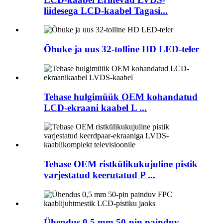
liidesega LCD-kaabel Tagasi...
Õhuke ja uus 32-tolline HD LED-teler
Tehase hulgimüük OEM kohandatud
LCD-ekraani kaabel L ...
Tehase OEM ristkülikukujuline pistik
varjestatud keerutatud P ...
Ühendus 0,5 mm 50-pin painduv