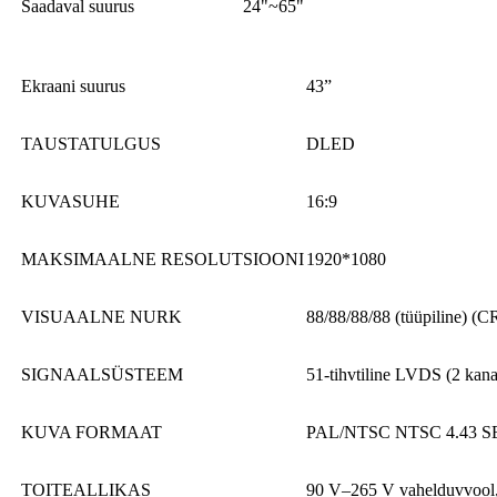
Saadaval suurus
24"~65"
Ekraani suurus
43”
TAUSTATULGUS
DLED
KUVASUHE
16:9
MAKSIMAALNE RESOLUTSIOONI
1920*1080
VISUAALNE NURK
88/88/88/88 (tüüpiline) (
SIGNAALSÜSTEEM
51-tihvtiline LVDS (2 kanal
KUVA FORMAAT
PAL/NTSC NTSC 4.43 
TOITEALLIKAS
90 V–265 V vahelduvvool