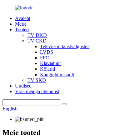
Avaleht
Meist
Tooted
TV DKD
TV CKD
Televiisori taustvalgustus
LVDS
FFC
Klaviatuur
Kõlarid
Kaugjuhtimispult
TV SKD
Uudised
Võta meiega ühendust
English
Meie tooted