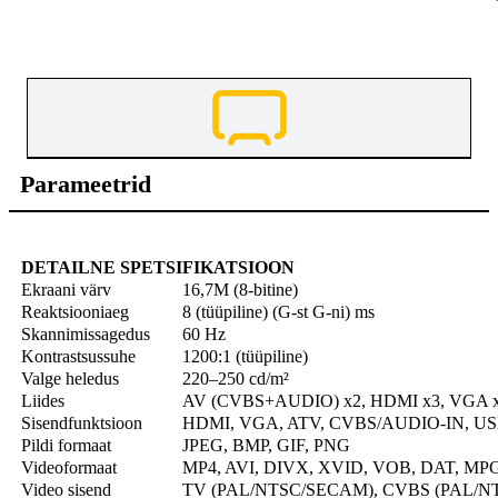
Parameetrid
DETAILNE SPETSIFIKATSIOON
Ekraani värv
16,7M (8-bitine)
Reaktsiooniaeg
8 (tüüpiline) (G-st G-ni) ms
Skannimissagedus
60 Hz
Kontrastsussuhe
1200:1 (tüüpiline)
Valge heledus
220–250 cd/m²
Liides
AV (CVBS+AUDIO) x2, HDMI x3, VGA x1, 
Sisendfunktsioon
HDMI, VGA, ATV, CVBS/AUDIO-IN, U
Pildi formaat
JPEG, BMP, GIF, PNG
Videoformaat
MP4, AVI, DIVX, XVID, VOB, DAT, MP
Video sisend
TV (PAL/NTSC/SECAM), CVBS (PAL/NTSC)