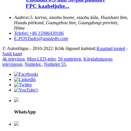
FPC kaabeljuhe...
Aadress:
5. korrus, xiaobu hoone, xiaobu küla, Huashani linn,
Huadu piirkond, Guangzhou linn, Guangdongi provints,
Hiina
Telefon:
+86 15986439186
E-POST
sales@asialedtv.com
© Autoriõigus - 2010-2022: Kõik õigused kaitstud.
Kuumad tooted
-
Saidi kaart
4k televiisor
,
Mini-LED-teler
,
50 nutitelerit
,
Kõrglahutusega
televisioon
,
Nutiteler.
,
Nutiteler 55
,
WhatsApp