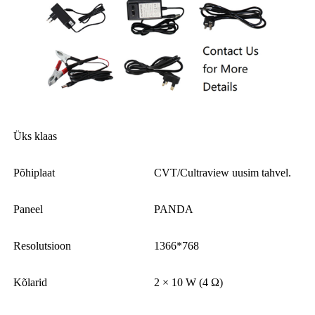
Üks klaas
Põhiplaat
CVT/Cultraview uusim tahvel.
Paneel
PANDA
Resolutsioon
1366*768
Kõlarid
2 × 10 W (4 Ω)