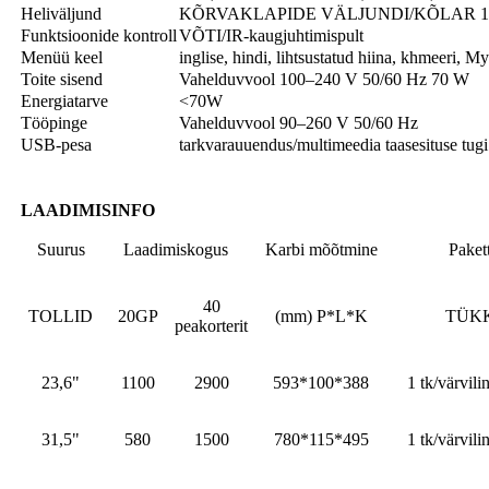
Heliväljund
KÕRVAKLAPIDE VÄLJUNDI/KÕLAR 10
Funktsioonide kontroll
VÕTI/IR-kaugjuhtimispult
Menüü keel
inglise, hindi, lihtsustatud hiina, khmeeri, My
Toite sisend
Vahelduvvool 100–240 V 50/60 Hz 70 W
Energiatarve
<70W
Tööpinge
Vahelduvvool 90–260 V 50/60 Hz
USB-pesa
tarkvarauuendus/multimeedia taasesituse tugi: 
LAADIMISINFO
Suurus
Laadimiskogus
Karbi mõõtmine
Paket
40
TOLLID
20GP
(mm) P*L*K
TÜK
peakorterit
23,6"
1100
2900
593*100*388
1 tk/värvili
31,5"
580
1500
780*115*495
1 tk/värvili