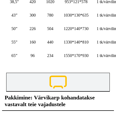
38,5"
420
1020
953*121*578
1 tk/värvili
43”
300
780
1030*130*635
1 tk/värvili
50”
226
504
1220*140*730
1 tk/värvili
55”
160
440
1330*140*810
1 tk/värvili
65”
96
234
1550*170*930
1 tk/värvili
Pakkimine: Värvikarp kohandatakse
vastavalt teie vajadustele